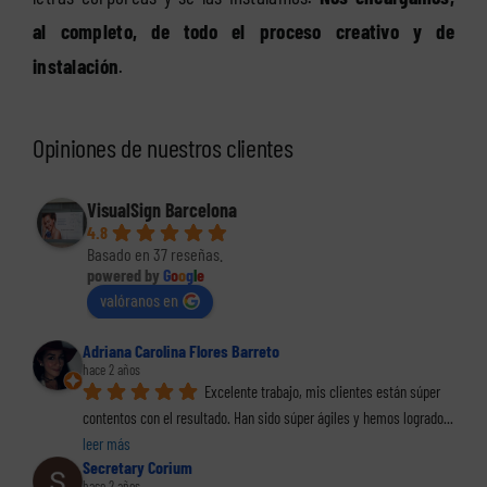
al completo, de todo el proceso creativo y de
instalación
.
Opiniones de nuestros clientes
VisualSign Barcelona
4.8
Basado en 37 reseñas.
powered by
G
o
o
g
l
e
valóranos en
Adriana Carolina Flores Barreto
hace 2 años
Excelente trabajo, mis clientes están súper 
contentos con el resultado. Han sido súper ágiles y hemos logrado
... 
leer más
Secretary Corium
hace 2 años