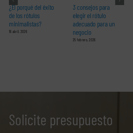
¿El porqué del éxito
3 consejos para
de los rótulos
elegir el rótulo
minimalistas?
adecuado para un
negocio
16 abril, 2026
25 febrero, 2026
Solicite presupuesto