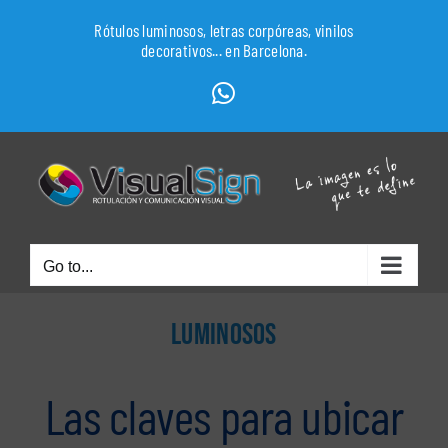
Skip
Rótulos luminosos, letras corpóreas, vinilos
to
decorativos... en Barcelona.
content
WhatsApp
Go to...
LUMINOSOS
Las claves para ubicar