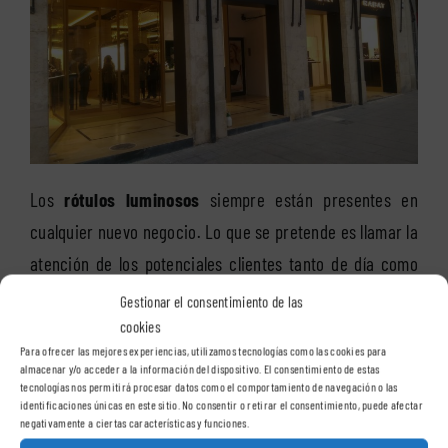
Los
rótulos luminosos
siempre están presentes en
cualquier nuevo negocio. Lo que se pretende es llamar la
atención de los potenciales clientes tanto de día como
de noche, además esto se consigue con un gasto
Gestionar el consentimiento de las
energético mínimo gracias a los nuevos sistemas de
cookies
Para ofrecer las mejores experiencias, utilizamos tecnologías como las cookies para
iluminación.
almacenar y/o acceder a la información del dispositivo. El consentimiento de estas
tecnologías nos permitirá procesar datos como el comportamiento de navegación o las
identificaciones únicas en este sitio. No consentir o retirar el consentimiento, puede afectar
Revise nuestras páginas dedicadas a los
rótulos
negativamente a ciertas características y funciones.
luminosos
, conozca también algunos de nuestros