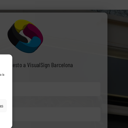
resupuesto a VisualSign Barcelona
a la
as