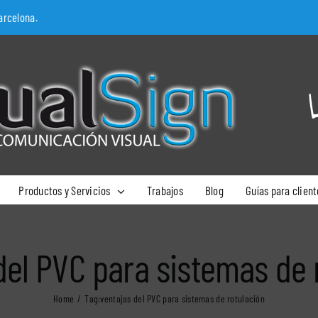
arcelona.
Productos y Servicios
Trabajos
Blog
Guías para client
del PVC para sistemas de 
Home
Tag:
ventajas del PVC para sistemas de rotulación