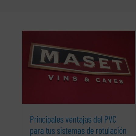
a tus
Principales ventajas del PVC
para tus sistemas de rotulación