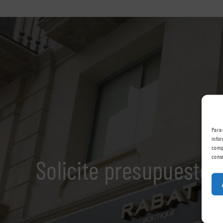
Para 
infor
compo
conse
Solicite presupuesto 