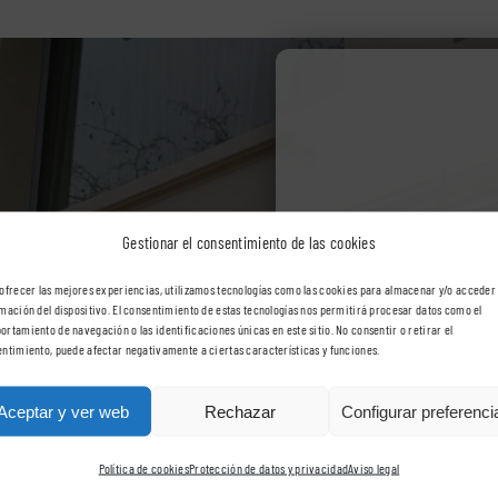
Gestionar el consentimiento de las cookies
Solicite p
ofrecer las mejores experiencias, utilizamos tecnologías como las cookies para almacenar y/o acceder 
mación del dispositivo. El consentimiento de estas tecnologías nos permitirá procesar datos como el
rtamiento de navegación o las identificaciones únicas en este sitio. No consentir o retirar el
ntimiento, puede afectar negativamente a ciertas características y funciones.
ahora
Aceptar y ver web
Rechazar
Configurar preferenci
Política de cookies
Protección de datos y privacidad
Aviso legal