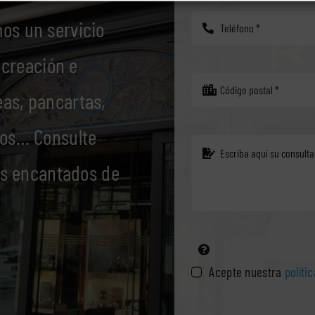
os un servicio
 creación e
eas, pancartas,
ivos… Consulte
os encantados de
Acepte nuestra
políti