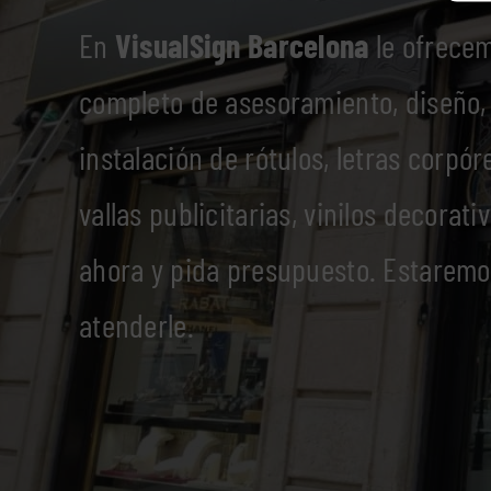
En
VisualSign Barcelona
le ofrecem
completo de asesoramiento, diseño,
instalación de rótulos, letras corpór
vallas publicitarias, vinilos decorat
ahora y pida presupuesto. Estarem
atenderle.