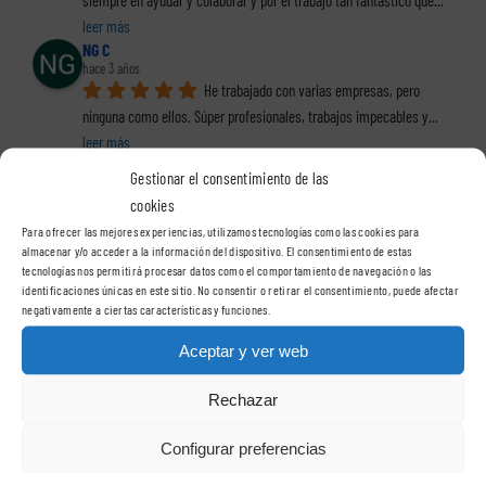
siempre en ayudar y colaborar y por el trabajo tan fantástico que
... 
leer más
NG C
hace 3 años
He trabajado con varias empresas, pero 
ninguna como ellos. Súper profesionales, trabajos impecables y
... 
leer más
Guayre !!
Gestionar el consentimiento de las
hace 3 años
cookies
Si pudiera poner 10 estrellas las pondría. 
Hacía mucho que no encontraba a gente tan profesional. El trabajo
... 
Para ofrecer las mejores experiencias, utilizamos tecnologías como las cookies para
almacenar y/o acceder a la información del dispositivo. El consentimiento de estas
leer más
tecnologías nos permitirá procesar datos como el comportamiento de navegación o las
Sandra Alzamora López
identificaciones únicas en este sitio. No consentir o retirar el consentimiento, puede afectar
hace 3 años
negativamente a ciertas características y funciones.
La mejor empresa en rótulos y vinilos de 
Cataluña, ya que des del primer momento en que hablé con ellos 
Aceptar y ver web
me
... 
leer más
Gisella Cueva
Rechazar
hace 3 años
Muy profesionales.
Configurar preferencias
Serafín
hace 3 años