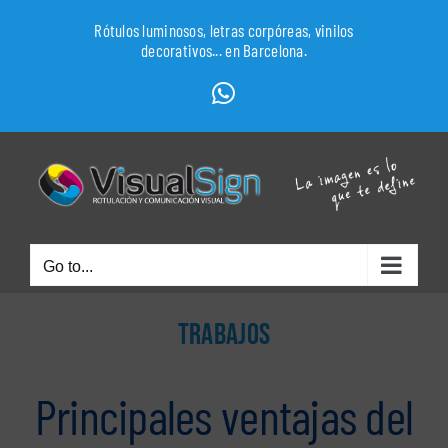
Skip
Rótulos luminosos, letras corpóreas, vinilos
to
decorativos... en Barcelona.
content
WhatsApp
Go to...
TRABAJOS
Principales ventajas del