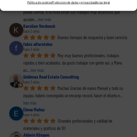
Política de cookies
Protección de datos y privacidad
Aviso legal
Estupendos profesionales en los que se 
puede confiar. A la vista están sus trabajos muy atractivos que 
ayudan
... 
leer más
Karolien Verdonck
hace 3 años
Buenos tiempos de respuesta y buen servicio
fabio alfarotulos
hace 3 años
Muy muy buenos profesionales, trabajos 
rápidos y bien acabados, da gusto trabajar con gente así, y Manu 
es
... 
leer más
Goldmax Real Estate Consulting
hace 3 años
Muchas Gracias de nuevo Manuel y todo su 
equipo, habeis conseguido un encargo record, hacer el diseño e
... 
leer más
Elena Muñoz
hace 4 años
¡Grandes profesionales y calidad de 
materiales y gráficos de 10!
Aldwin Klingen