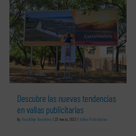
s
Descubre las nuevas tendencias
en vallas publicitarias
By
VisualSign Barcelona
|
23 marzo, 2023
|
Vallas Publicitarias