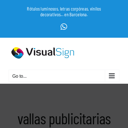
Skip
Rótulos luminosos, letras corpóreas, vinilos
to
decorativos... en Barcelona.
content
WhatsApp
Go to...
vallas publicitarias