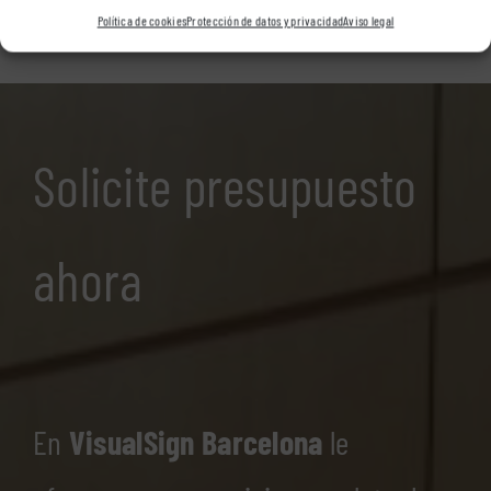
Política de cookies
Protección de datos y privacidad
Aviso legal
Solicite presupuesto
ahora
En
VisualSign Barcelona
le