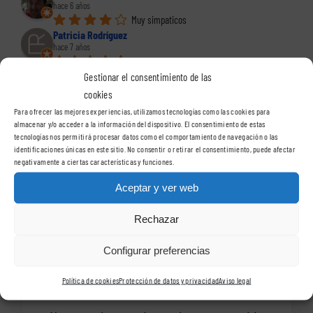
hace 6 años
Muy simpaticos
Patricia Rodríguez
hace 7 años
Eva
Gestionar el consentimiento de las
hace 9 años
cookies
Excelentes profesionales y muy buen trabajo. 
Para ofrecer las mejores experiencias, utilizamos tecnologías como las cookies para
Gracias por vuestro asesoramiento
almacenar y/o acceder a la información del dispositivo. El consentimiento de estas
Ver todas las reseñas
tecnologías nos permitirá procesar datos como el comportamiento de navegación o las
identificaciones únicas en este sitio. No consentir o retirar el consentimiento, puede afectar
negativamente a ciertas características y funciones.
Aceptar y ver web
Rechazar
Catálogo de trabajos de
Configurar preferencias
VisualSign Barcelona
Política de cookies
Protección de datos y privacidad
Aviso legal