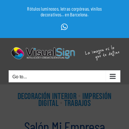
Skip
Rótulos luminosos, letras corpóreas, vinilos
to
decorativos... en Barcelona.
content
WhatsApp
Go to...
DECORACIÓN INTERIOR
•
IMPRESIÓN
DIGITAL
•
TRABAJOS
Salón Mi Empresa