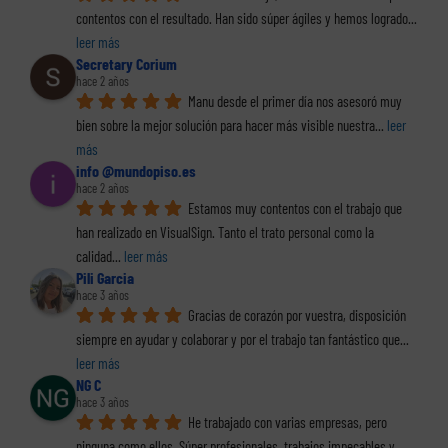
contentos con el resultado. Han sido súper ágiles y hemos logrado
... 
leer más
Secretary Corium
hace 2 años
Manu desde el primer día nos asesoró muy 
bien sobre la mejor solución para hacer más visible nuestra
... 
leer 
más
info @mundopiso.es
hace 2 años
Estamos muy contentos con el trabajo que 
han realizado en VisualSign. Tanto el trato personal como la 
calidad
... 
leer más
Pili Garcia
hace 3 años
Gracias de corazón por vuestra, disposición 
siempre en ayudar y colaborar y por el trabajo tan fantástico que
... 
leer más
NG C
hace 3 años
He trabajado con varias empresas, pero 
ninguna como ellos. Súper profesionales, trabajos impecables y
... 