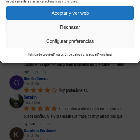
negativamente a ciertas características y funciones.
leer más
Guayre !!
Aceptar y ver web
hace 3 años
Si pudiera poner 10 estrellas las pondría. 
Rechazar
Hacía mucho que no encontraba a gente tan profesional. El trabajo
... 
leer más
Configurar preferencias
Sandra Alzamora López
hace 3 años
Política de cookies
Protección de datos y privacidad
Aviso legal
La mejor empresa en rótulos y vinilos de 
Cataluña, ya que des del primer momento en que hablé con ellos 
me
... 
leer más
Gisella Cueva
hace 3 años
Muy profesionales.
Serafín
hace 3 años
Estupendos profesionales en los que se 
puede confiar. A la vista están sus trabajos muy atractivos que 
ayudan
... 
leer más
Karolien Verdonck
hace 3 años