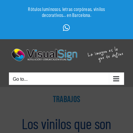
Skip
Rótulos luminosos, letras corpóreas, vinilos
to
decorativos... en Barcelona.
content
WhatsApp
Go to...
TRABAJOS
Los vinilos que son