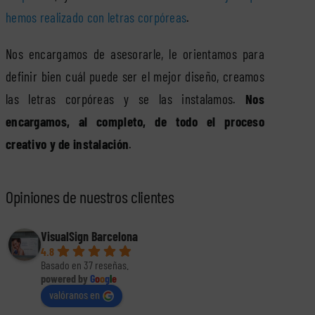
hemos realizado con letras corpóreas
.
Nos encargamos de asesorarle, le orientamos para
definir bien cuál puede ser el mejor diseño, creamos
las letras corpóreas y se las instalamos.
Nos
encargamos, al completo, de todo el proceso
creativo y de instalación
.
Opiniones de nuestros clientes
VisualSign Barcelona
4.8
Basado en 37 reseñas.
powered by
G
o
o
g
l
e
valóranos en