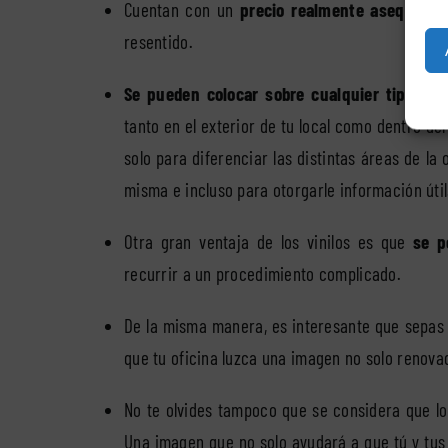
Cuentan con un
precio realmente asequible
,
resentido.
Se pueden colocar sobre cualquier tipo de 
tanto en el exterior de tu local como dentro del
solo para diferenciar las distintas áreas de la 
misma e incluso para otorgarle información útil
Otra gran ventaja de los vinilos es que
se p
recurrir a un procedimiento complicado.
De la misma manera, es interesante que sepa
que tu oficina luzca una imagen no solo renova
No te olvides tampoco que se considera que lo
Una imagen que no solo ayudará a que tú y tus