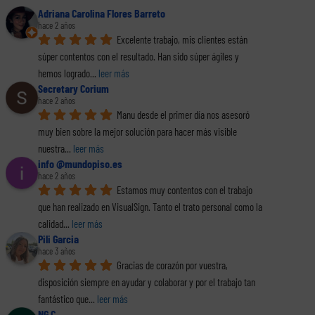
Adriana Carolina Flores Barreto
hace 2 años
Excelente trabajo, mis clientes están 
súper contentos con el resultado. Han sido súper ágiles y 
hemos logrado
... 
leer más
Secretary Corium
hace 2 años
Manu desde el primer día nos asesoró 
muy bien sobre la mejor solución para hacer más visible 
nuestra
... 
leer más
info @mundopiso.es
hace 2 años
Estamos muy contentos con el trabajo 
que han realizado en VisualSign. Tanto el trato personal como la 
calidad
... 
leer más
Pili Garcia
hace 3 años
Gracias de corazón por vuestra, 
disposición siempre en ayudar y colaborar y por el trabajo tan 
fantástico que
... 
leer más
NG C