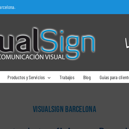
arcelona.
Productos y Servicios
Trabajos
Blog
Guías para client
VISUALSIGN BARCELONA