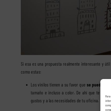
Si esa es una propuesta realmente interesante y útil
como estas:
Los vinilos tienen a su favor que
se pueden pe
tamaño e incluso a color. De ahí que te los 
Para 
gustos y a las necesidades de tu oficina.
infor
compo
conse