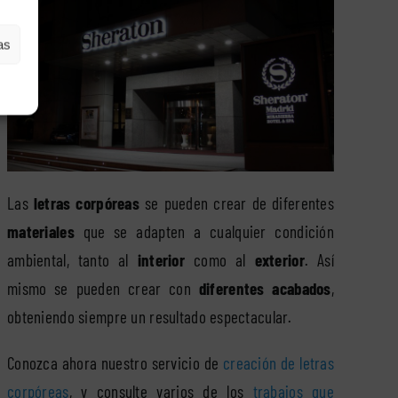
as
Las
letras corpóreas
se pueden crear de diferentes
materiales
que se adapten a cualquier condición
ambiental, tanto al
interior
como al
exterior
. Así
mismo se pueden crear con
diferentes acabados
,
obteniendo siempre un resultado espectacular.
Conozca ahora nuestro servicio de
creación de letras
corpóreas
, y consulte varios de los
trabajos que