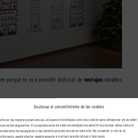
 es porque te va a permitir disfrutar de
ventajas
notables
rsonalizar por completo
, tanto en cuanto a forma como a
Gestionar el consentimiento de las cookies
podamos diseñar para que estén acordes totalmente a tus
ofrecer las mejores experiencias, utilizamos tecnologías como las cookies para almacenar y/o acceder 
mación del dispositivo. El consentimiento de estas tecnologías nos permitirá procesar datos como el
rtamiento de navegación o las identificaciones únicas en este sitio. No consentir o retirar el
ntimiento, puede afectar negativamente a ciertas características y funciones.