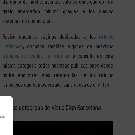
día como de noche, además esto se consigue con un
gasto energético mínimo gracias a los nuevos
sistemas de iluminación.
Revise nuestras páginas dedicadas a los
rótulos
luminosos
, conozca también algunos de nuestros
trabajos realizados con rótulos
, o consulte en esta
misma categoría todas nuestras publicaciones donde
podrá encontrar más referencias de los rótulos
luminosos que hemos creado para nuestros clientes.
Letras corpóreas de VisualSign Barcelona
a la