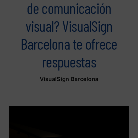
de comunicación
visual? VisualSign
Barcelona te ofrece
respuestas
VisualSign Barcelona