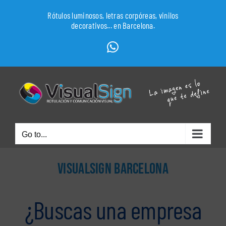
Skip
Rótulos luminosos, letras corpóreas, vinilos
to
decorativos... en Barcelona.
content
WhatsApp
Go to...
VISUALSIGN BARCELONA
¿Buscas una empresa