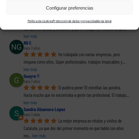
calidad
... 
leer más
Configurar preferencias
Pili Garcia
hace 3 años
Gracias de corazón por vuestra, disposición 
Política de cookies
Protección de datos y privacidad
Aviso legal
siempre en ayudar y colaborar y por el trabajo tan fantástico que
... 
leer más
NG C
hace 3 años
He trabajado con varias empresas, pero 
ninguna como ellos. Súper profesionales, trabajos impecables y
... 
leer más
Guayre !!
hace 3 años
Si pudiera poner 10 estrellas las pondría. 
Hacía mucho que no encontraba a gente tan profesional. El trabajo
... 
leer más
Sandra Alzamora López
hace 3 años
La mejor empresa en rótulos y vinilos de 
Cataluña, ya que des del primer momento en que hablé con ellos 
me
... 
leer más