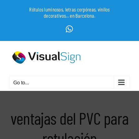
Skip
Rótulos luminosos, letras corpóreas, vinilos
to
decorativos... en Barcelona.
content
WhatsApp
Go to...
ventajas del PVC para
rotulación