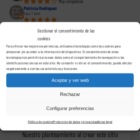
Muy simpaticos
Patricia Rodríguez
hace 7 años
Eva
Gestionar el consentimiento de las
hace 9 años
Excelentes profesionales y muy buen trabajo. 
cookies
Gracias por vuestro asesoramiento
Para ofrecer las mejores experiencias, utilizamos tecnologías como las cookies para
almacenar y/o acceder a la información del dispositivo. El consentimiento de estas
Ver todas las reseñas
tecnologías nos permitirá procesar datos como el comportamiento de navegación o las
identificaciones únicas en este sitio. No consentir o retirar el consentimiento, puede afectar
negativamente a ciertas características y funciones.
Aceptar y ver web
Rechazar
Catálogo de trabajos de
Configurar preferencias
VisualSign Barcelona
Política de cookies
Protección de datos y privacidad
Aviso legal
Nuestro planteamiento al crear este sitio