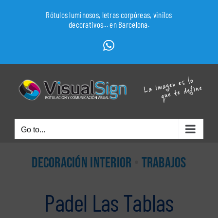
Skip
Rótulos luminosos, letras corpóreas, vinilos
to
decorativos... en Barcelona.
content
WhatsApp
Go to...
DECORACIÓN INTERIOR
•
TRABAJOS
Padel Las Tablas