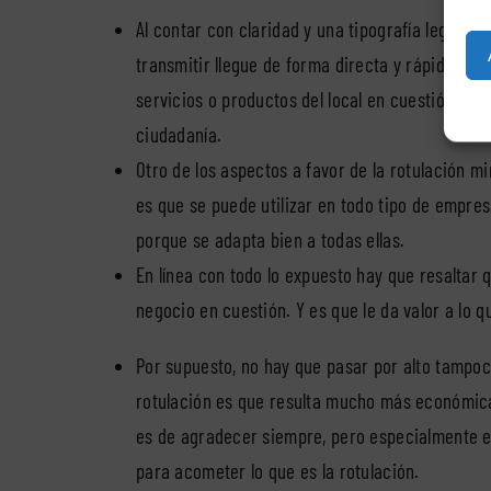
Al contar con claridad y una tipografía legible
transmitir llegue de forma directa y rápida. De 
servicios o productos del local en cuestión sea
ciudadanía.
Otro de los aspectos a favor de la rotulación mi
es que se puede utilizar en todo tipo de empres
porque se adapta bien a todas ellas.
En línea con todo lo expuesto hay que resaltar
negocio en cuestión. Y es que le da valor a lo 
Por supuesto, no hay que pasar por alto tampoco
rotulación es que resulta mucho más económica
es de agradecer siempre, pero especialmente 
para acometer lo que es la rotulación.