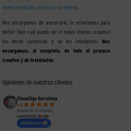
hemos realizado con letras corpóreas
.
Nos encargamos de asesorarle, le orientamos para
definir bien cuál puede ser el mejor diseño, creamos
las letras corpóreas y se las instalamos.
Nos
encargamos, al completo, de todo el proceso
creativo y de instalación
.
Opiniones de nuestros clientes
VisualSign Barcelona
4.8
Basado en 37 reseñas.
powered by
G
o
o
g
l
e
valóranos en