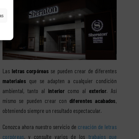
as
Las
letras corpóreas
se pueden crear de diferentes
materiales
que se adapten a cualquier condición
ambiental, tanto al
interior
como al
exterior
. Así
mismo se pueden crear con
diferentes acabados
,
obteniendo siempre un resultado espectacular.
Conozca ahora nuestro servicio de
creación de letras
corpóreas
, y consulte varios de los
trabajos que