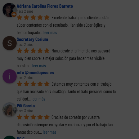
Adriana Carolina Flores Barreto
hace 2 años
Excelente trabajo, mis clientes están 
súper contentos con el resultado. Han sido súper ágiles y 
hemos logrado
... 
leer más
Secretary Corium
hace 2 años
Manu desde el primer día nos asesoró 
muy bien sobre la mejor solución para hacer más visible 
nuestra
... 
leer más
info @mundopiso.es
hace 2 años
Estamos muy contentos con el trabajo 
que han realizado en VisualSign. Tanto el trato personal como la 
calidad
... 
leer más
Pili Garcia
hace 3 años
Gracias de corazón por vuestra, 
disposición siempre en ayudar y colaborar y por el trabajo tan 
fantástico que
... 
leer más
NG C