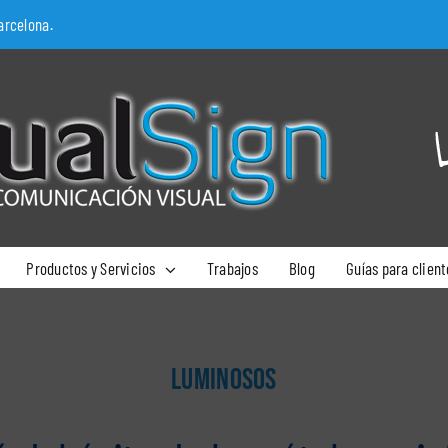
arcelona.
Productos y Servicios
Trabajos
Blog
Guías para client
LUMINOSOS