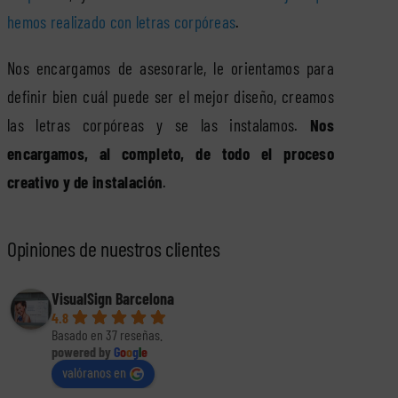
hemos realizado con letras corpóreas
.
Nos encargamos de asesorarle, le orientamos para
definir bien cuál puede ser el mejor diseño, creamos
las letras corpóreas y se las instalamos.
Nos
encargamos, al completo, de todo el proceso
creativo y de instalación
.
Opiniones de nuestros clientes
VisualSign Barcelona
4.8
Basado en 37 reseñas.
powered by
G
o
o
g
l
e
valóranos en