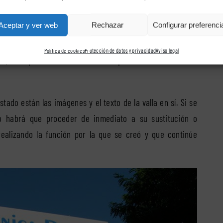
 valla siga teniendo la mayor visibilidad posible y que
lidad.
Aceptar y ver web
Rechazar
Configurar preferenci
 conseguir que se mantenga en perfecto estado es mirar el
Política de cookies
Protección de datos y privacidad
Aviso legal
so, se le puede realizar una nueva pasada si se considera
tado están las imágenes y el texto de la valla en sí. Si se
o habrá que proceder de inmediato a su sustitución o
realizando la función por la que se creó y que continúe