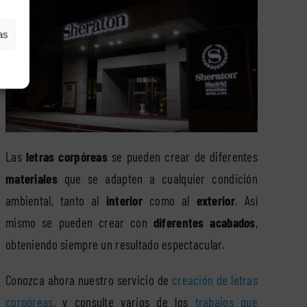
as
Las
letras corpóreas
se pueden crear de diferentes
materiales
que se adapten a cualquier condición
ambiental, tanto al
interior
como al
exterior
. Así
mismo se pueden crear con
diferentes acabados
,
obteniendo siempre un resultado espectacular.
Conozca ahora nuestro servicio de
creación de letras
corpóreas
, y consulte varios de los
trabajos que