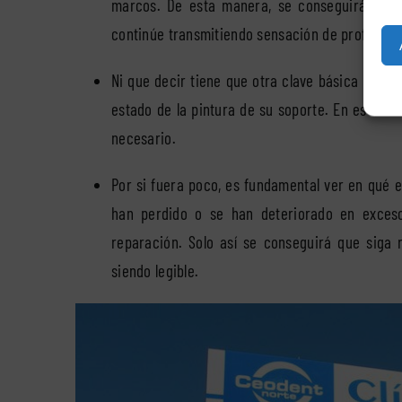
marcos. De esta manera, se conseguirá que la
continúe transmitiendo sensación de profesiona
Ni que decir tiene que otra clave básica para
estado de la pintura de su soporte. En este ca
necesario.
Por si fuera poco, es fundamental ver en qué es
han perdido o se han deteriorado en exces
reparación. Solo así se conseguirá que siga 
siendo legible.