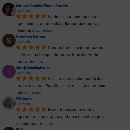
Adriana Carolina Flores Barreto
hace 2 años
Excelente trabajo, mis clientes están 
súper contentos con el resultado. Han sido súper ágiles y 
hemos logrado
... 
leer más
Secretary Corium
hace 2 años
Manu desde el primer día nos asesoró 
muy bien sobre la mejor solución para hacer más visible 
nuestra
... 
leer más
info @mundopiso.es
hace 2 años
Estamos muy contentos con el trabajo 
que han realizado en VisualSign. Tanto el trato personal como la 
calidad
... 
leer más
Pili Garcia
hace 3 años
Gracias de corazón por vuestra, 
disposición siempre en ayudar y colaborar y por el trabajo tan 
fantástico que
... 
leer más
NG C